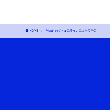
HOME
強めけのギャル系美女の口説き音声②