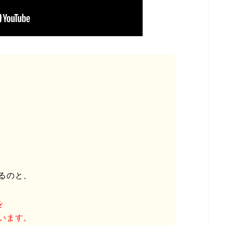
るのと、
を
います。