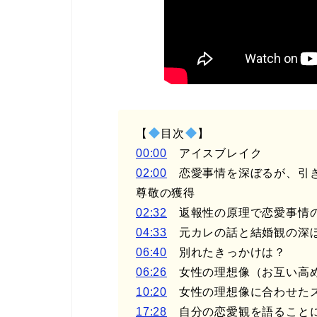
【
目次
】
00:00
アイスブレイク
02:00
恋愛事情を深ぼるが、引き
尊敬の獲得
02:32
返報性の原理で恋愛事情
04:33
元カレの話と結婚観の深
06:40
別れたきっかけは？
06:26
女性の理想像（お互い高め
10:20
女性の理想像に合わせたス
17:28
自分の恋愛観を語ることに