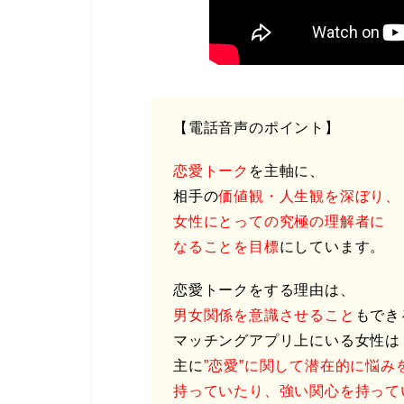
【電話音声のポイント】
恋愛トーク
を主軸に、
相手の
価値観・人生観を深ぼり、
女性にとっての究極の理解者に
なることを目標
にしています。
恋愛トークをする理由は、
男女関係を意識させること
もでき
マッチングアプリ上にいる女性は
主に
”恋愛”に関して潜在的に悩み
持っていたり、強い関心を持って